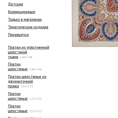
Детские
Коллекционные
Только в магазинах
Тематические изделия
Перевыпуск
Платки из уплотненной
шерстяной
ткани
148×148
Платки
шерстяные
146×146
Платки шерстяные из
двухниточной
пряжи
135×135
Платки
шерстяные
125×125
Платки
шерстяные
115×115