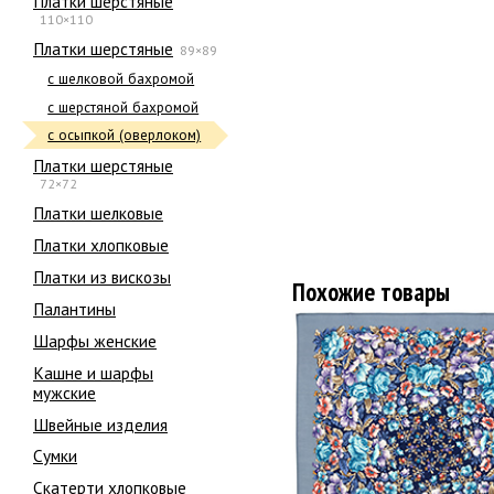
Платки шерстяные
110×110
Платки шерстяные
89×89
с шелковой бахромой
с шерстяной бахромой
с осыпкой (оверлоком)
Платки шерстяные
72×72
Платки шелковые
Платки хлопковые
Платки из вискозы
Похожие товары
Палантины
Шарфы женские
Кашне и шарфы
мужские
Швейные изделия
Сумки
Скатерти хлопковые