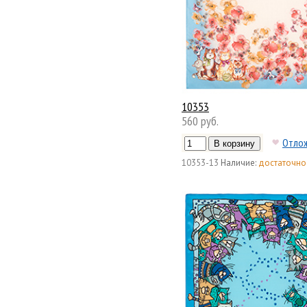
10353
560 руб.
Отло
10353-13
Наличие:
достаточно