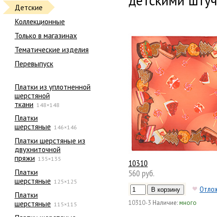
детскими штуч
Детские
Коллекционные
Только в магазинах
Тематические изделия
Перевыпуск
Платки из уплотненной
шерстяной
ткани
148×148
Платки
шерстяные
146×146
Платки шерстяные из
двухниточной
пряжи
135×135
10310
Платки
560 руб.
шерстяные
125×125
Отло
Платки
шерстяные
10310-3
Наличие:
много
115×115