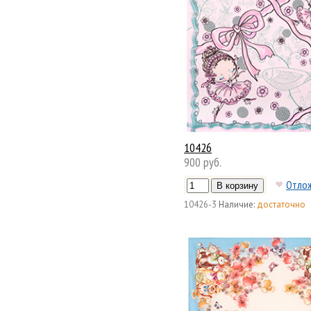
10426
900 руб.
Отло
10426-3
Наличие:
достаточно