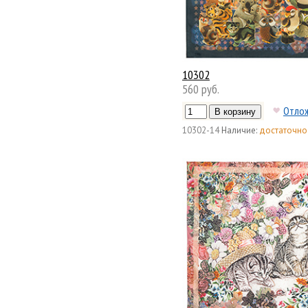
10302
560 руб.
Отло
10302-14
Наличие:
достаточно