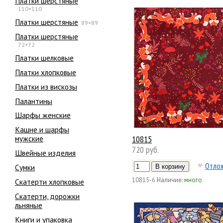
Платки шерстяные
110×110
Платки шерстяные
89×89
Платки шерстяные
72×72
Платки шелковые
Платки хлопковые
Платки из вискозы
Палантины
Шарфы женские
Кашне и шарфы
10815
мужские
720 руб.
Швейные изделия
Отло
Сумки
10815-6
Наличие:
много
Скатерти хлопковые
Скатерти, дорожки
льняные
Книги и упаковка