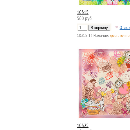
10315
560 руб.
Отло
10315-13
Наличие:
достаточно
10325