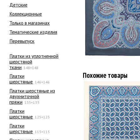
Детские
Коллекционные
Только в магазинах
Тематические изделия
Перевыпуск
Платки из уплотненной
шерстяной
ткани
148×148
Похожие товары
Платки
шерстяные
146×146
Платки шерстяные из
двухниточной
пряжи
135×135
Платки
шерстяные
125×125
Платки
шерстяные
115×115