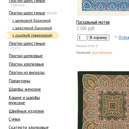
Платки шерстяные
110×110
Платки шерстяные
89×89
с шелковой бахромой
Пасхальный мотив
2 160 руб.
с шерстяной бахромой
с осыпкой (оверлоком)
Отло
Платки шерстяные
Рисунок
1931-0
72×72
Наличие:
достаточно
Платки шелковые
Платки хлопковые
Платки из вискозы
Палантины
Шарфы женские
Кашне и шарфы
мужские
Швейные изделия
Сумки
Скатерти хлопковые